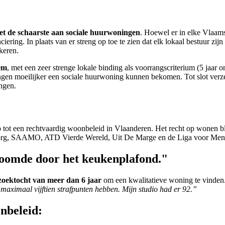
met de schaarste aan sociale huurwoningen
. Hoewel er in elke Vlaams
ering. In plaats van er streng op toe te zien dat elk lokaal bestuur z
keren.
eem
, met een zeer strenge lokale binding als voorrangscriterium (5 jaar
en moeilijker een sociale huurwoning kunnen bekomen. Tot slot verzett
ingen.
 tot een rechtvaardig woonbeleid in Vlaanderen. Het recht op wonen bl
g, SAAMO, ATD Vierde Wereld, Uit De Marge en de Liga voor Mensenr
roomde door het keukenplafond."
zoektocht van meer dan 6 jaar
om een kwalitatieve woning te vinden
aximaal vijftien strafpunten hebben. Mijn studio had er 92.”
onbeleid: