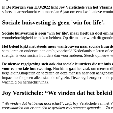
In
De Morgen van 11/3/2022
licht
Joy Verstichele van het Vlaam
schetst haar zoektocht van meer dan 6 jaar om een kwalitatieve wonin
Sociale huisvesting is geen 'win for life'.
Sociale huisvesting is geen ‘win for life’, maar heeft als doel om 
woonbehoeftigheid te maken hebben. Op die manier wordt dit grondre
Het beleid kijkt met steeds meer wantrouwen naar sociale huurd
stimuleren en ondersteunen om bijvoorbeeld Nederlands te leren of een
strenger is voor sociale huurders dan voor anderen. Steeds opnieuw wo
De nieuwe regelgeving stelt ook dat sociale huurders die uit hui
voor een sociale huurwoning
. Nochtans gaat het vaak om mensen di
begeleidingstrajecten op te zetten en deze mensen naar een aangepaste
impact heeft op een alleenstaande of gezin. Deze regel zorgt er in de 
wachttijd bij herinschrijving).
Joy Verstichele: “We vinden dat het beleid
“We vinden dat het beleid doorschiet”
, zegt Joy Verstichele van he
voorwaarden om er aan één te geraken veel strenger gemaakt ... Zo v