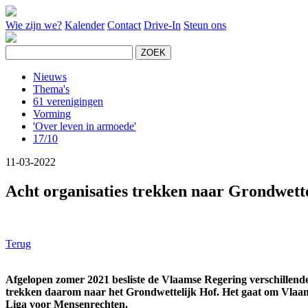
Wie zijn we?
Kalender
Contact
Drive-In
Steun ons
Nieuws
Thema's
61 verenigingen
Vorming
'Over leven in armoede'
17/10
11-03-2022
Acht organisaties trekken naar Grondwett
Terug
Afgelopen zomer 2021 besliste de Vlaamse Regering verschillende
trekken daarom naar het Grondwettelijk Hof. Het gaat om Vl
Liga voor Mensenrechten.