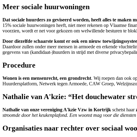
Meer sociale huurwoningen
Dat sociale huurders zo geviseerd worden, heeft alles te maken 
15% sociale huurwoningen heeft, niet meer rekenen op Vlaamse financi
voorzien, wordt er net voor gekozen om welwillende besturen te blok
Door diezelfde schaarste komt er ook een nieuw toewijzingssyst
Daardoor zullen onder meer mensen in armoede en erkende vluchteling
gegevens van (kandidaat-)huurders in strijd met diverse privacybepal
Procedure
Wonen is een mensenrecht, een grondrecht
. Wij roepen dan ook op
Huurdersplatform, Netwerk tegen Armoede, CAW Groep, Welzijnszor
Nathalie van A'kzie: “Het douchewater st
Nathalie van onze vereniging A'kzie Vzw in Kortrijk
schetst haar
stroomde door het keukenplafond. Een woonst mag voor die diensten m
Organisaties naar rechter over sociaal wo