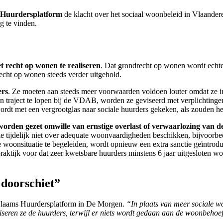
s Huurdersplatform
de klacht over het sociaal woonbeleid in Vlaander
g te vinden.
het recht op wonen te realiseren
. Dat grondrecht op wonen wordt echt
cht op wonen steeds verder uitgehold.
ers
. Ze moeten aan steeds meer voorwaarden voldoen louter omdat ze in
 traject te lopen bij de VDAB, worden ze geviseerd met verplichtingen en
rdt met een vergrootglas naar sociale huurders gekeken, als zouden het 
s worden gezet omwille van ernstige overlast of verwaarlozing van 
e tijdelijk niet over adequate woonvaardigheden beschikken, bijvoorbe
 woonsituatie te begeleiden, wordt opnieuw een extra sanctie geïntrodu
praktijk voor dat zeer kwetsbare huurders minstens 6 jaar uitgesloten wo
 doorschiet”
t Vlaams Huurdersplatform in De Morgen.
“In plaats van meer sociale w
iseren ze de huurders, terwijl er niets wordt gedaan aan de woonbehoef