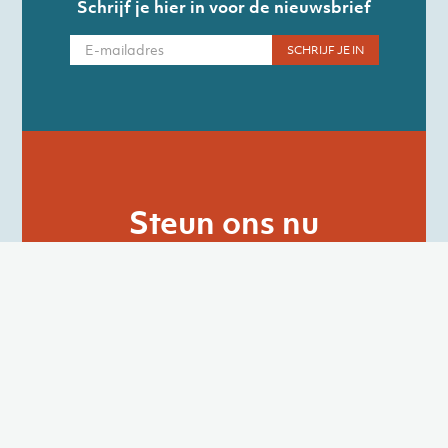
Schrijf je hier in voor de nieuwsbrief
Steun ons nu
Uw steun helpt mensen om een toekomst
uit te bouwen en de strijd aan te binden
met armoede en sociale uitsluiting.
Samen met mensen in armoede zoeken
we naar structurele oplossingen die écht
werken.
STEUN ONS