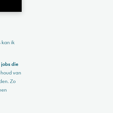
 kan ik
 jobs die
behoud van
den. Zo
een