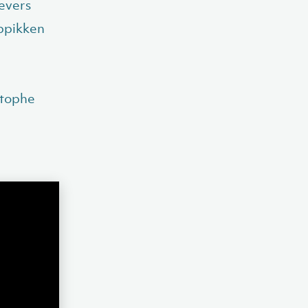
evers
oppikken
stophe