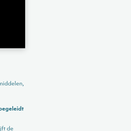
 middelen,
begeleidt
jft de