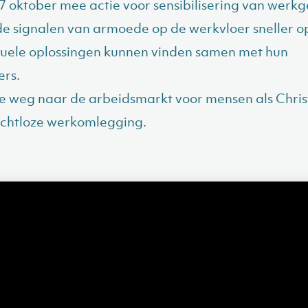
7 oktober mee actie voor sensibilisering van werkg
 de signalen van armoede op de werkvloer sneller 
duele oplossingen kunnen vinden samen met hun
rs.
 de weg naar de arbeidsmarkt voor mensen als Chri
ichtloze werkomlegging.