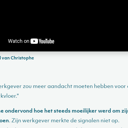
l van Christophe
werkgever zou meer aandacht moeten hebben voor
kvloer."
e ondervond hoe het steeds moeilijker werd om zij
doen
. Zijn werkgever merkte de signalen niet op.