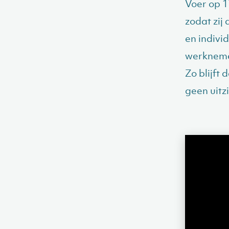
Voer op 1
zodat zij
en indivi
werkneme
Zo blijft
geen uitz