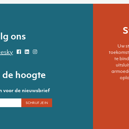
S
lg ons
Uw s
toekomst 
te bin
uitslu
armoede
p de hoogte
oplo
 in voor de nieuwsbrief