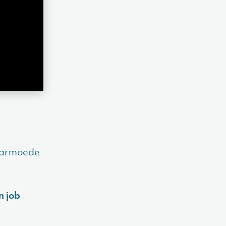
 armoede
n job