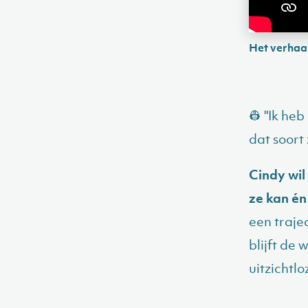
Het verhaa
👷 "Ik he
dat soort
Cindy wil
ze kan én
een traje
blijft de
uitzichtl