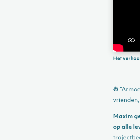
Het verhaa
👷 “Armoe
vrienden,
Maxim gel
op alle l
trajectbe