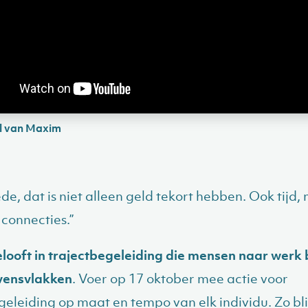
l van Maxim
de, dat is niet alleen geld tekort hebben. Ook tijd,
 connecties.”
ooft in trajectbegeleiding die mensen naar werk 
evensvlakken
. Voer op 17 oktober mee actie voor
geleiding op maat en tempo van elk individu. Zo bli